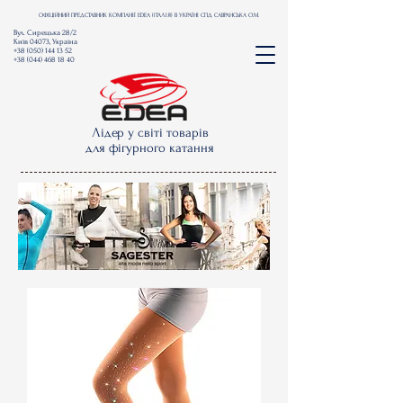
ОФІЦІЙНИЙ ПРЕДСТАВНИК КОМПАНІЇ EDEA (ІТАЛІЯ) В УКРАЇНІ СПД САВРАНСЬКА О.М.
Вул. Сирецька 28/2
Київ 04073, Україна
+38 (050) 144 13 52
+38 (044) 468 18 40
Лідер у світі товарів
для фігурного катання