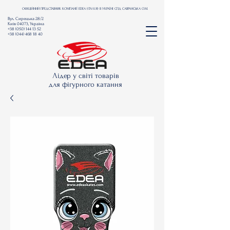
ОФІЦІЙНИЙ ПРЕДСТАВНИК КОМПАНІЇ EDEA (ІТАЛІЯ) В УКРАЇНІ СПД САВРАНСЬКА О.М.
Вул. Сирецька 28/2
Київ 04073, Україна
+38 (050) 144 13 52
+38 (044) 468 18 40
Лідер у світі товарів
для фігурного катання