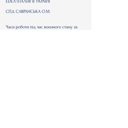
EDEA (ІТАЛІЯ) В УКРАЇНІ
СПД САВРАНСЬКА О.М.
Часи роботи під час воєнного стану за
попередньою домовленістю за
телефоном:
+380 (50) 144 13 52 Олена