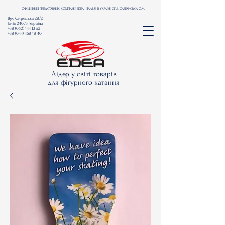
ОФІЦІЙНИЙ ПРЕДСТАВНИК КОМПАНІЇ EDEA (ІТАЛІЯ) В УКРАЇНІ СПД САВРАНСЬКА О.М.
Вул. Сирецька 28/2
Київ 04073, Україна
+38 (050) 144 13 52
+38 (044) 468 18 40
Лідер у світі товарів
для фігурного катання