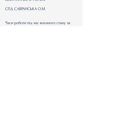
СПД САВРАНСЬКА О.М.
Часи роботи під час воєнного стану за
попередньою домовленістю за
телефоном:
+380 (50) 144 13 52 Олена