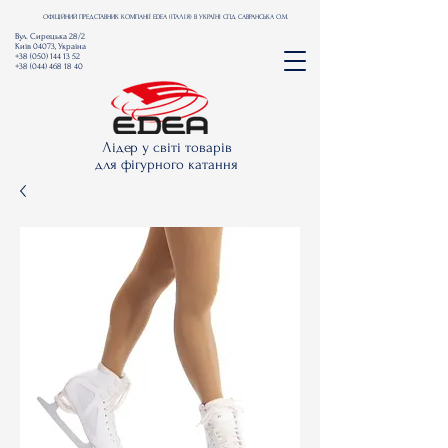
ОФІЦІЙНИЙ ПРЕДСТАВНИК КОМПАНІЇ EDEA (ІТАЛІЯ) В УКРАЇНІ СПД САВРАНСЬКА О.М.
Вул. Сирецька 28/2
Київ 04073, Україна
+38 (050) 144 13 52
+38 (044) 468 18 40
Лідер у світі товарів
для фігурного катання