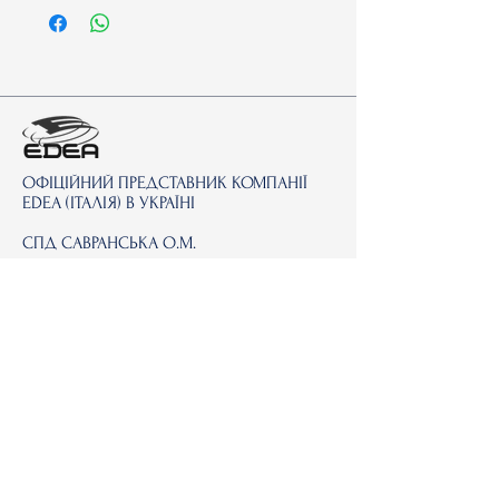
ОФІЦІЙНИЙ ПРЕДСТАВНИК КОМПАНІЇ
EDEA (ІТАЛІЯ) В УКРАЇНІ
СПД САВРАНСЬКА О.М.
Часи роботи під час воєнного стану за
попередньою домовленістю за
телефоном:
+380 (50) 144 13 52 Олена